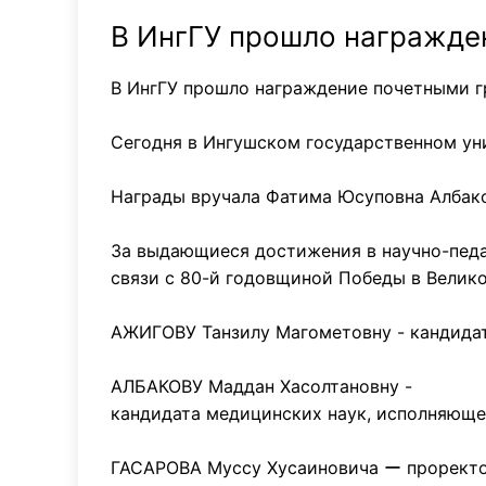
В ИнгГУ прошло награжде
В ИнгГУ прошло награждение почетными 
Сегодня в Ингушском государственном ун
Награды вручала Фатима Юсуповна Албако
За выдающиеся достижения в научно-педа
связи с 80-й годовщиной Победы в Велик
АЖИГОВУ Танзилу Магометовну - кандидат
АЛБАКОВУ Маддан Хасолтановну -
кандидата медицинских наук, исполняющ
ГАСАРОВА Муссу Хусаиновича ー проректо