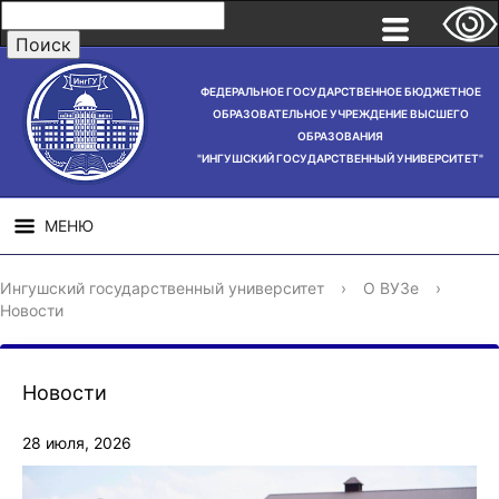
ФЕДЕРАЛЬНОЕ ГОСУДАРСТВЕННОЕ БЮДЖЕТНОЕ
ОБРАЗОВАТЕЛЬНОЕ УЧРЕЖДЕНИЕ ВЫСШЕГО
ОБРАЗОВАНИЯ
"ИНГУШСКИЙ ГОСУДАРСТВЕННЫЙ УНИВЕРСИТЕТ"
МЕНЮ
СВЕДЕНИЯ ОБ
НАУЧНАЯ
СТРУ
Ингушский государственный университет
›
О ВУЗе
›
ОБРАЗОВАТЕЛЬНОЙ
ДЕЯТЕЛЬНОСТЬ
Новости
ОРГАНИЗАЦИИ
Новости
28 июля, 2026