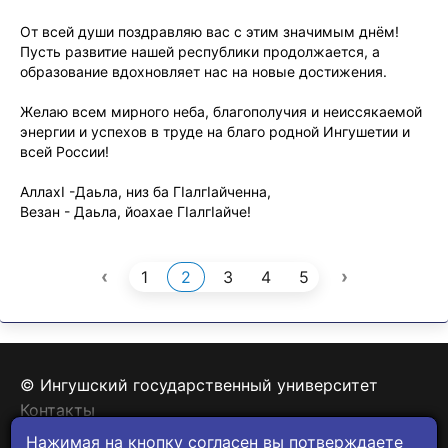
От всей души поздравляю вас с этим значимым днём!
Пусть развитие нашей республики продолжается, а
образование вдохновляет нас на новые достижения.
Желаю всем мирного неба, благополучия и неиссякаемой
энергии и успехов в труде на благо родной Ингушетии и
всей России!
АллахI -Даьла, низ ба Гӏалгӏайченна,
Везан - Даьла, йоахае Гӏалгӏайче!
‹
›
1
2
3
4
5
© Ингушский государственный университет
Контакты
Политика конфиденциальности
Нажимая на кнопку согласен вы потверждаете