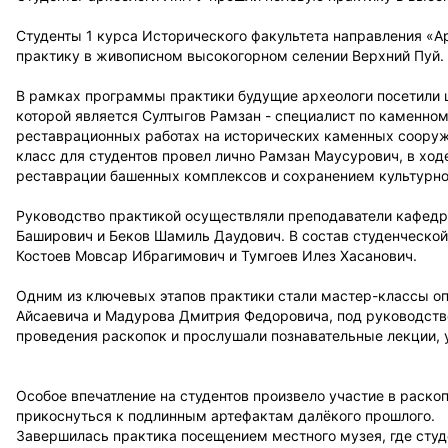
Студенты 1 курса Исторического факультета направления «
практику в живописном высокогорном селении Верхний Пуй.
В рамках программы практики будущие археологи посетили 
которой является Султыгов Рамзан - специалист по каменно
реставрационных работах на исторических каменных сооруж
класс для студентов провел лично Рамзан Маусурович, в ход
реставрации башенных комплексов и сохранением культурно
Руководство практикой осуществляли преподаватели кафедр
Баширович и Беков Шамиль Даудович. В состав студенческой
Костоев Мовсар Ибрагимович и Тумгоев Илез Хасанович.
Одним из ключевых этапов практики стали мастер-классы о
Айсаевича и Мадурова Дмитрия Федоровича, под руководств
проведения раскопок и прослушали познавательные лекции, 
Особое впечатление на студентов произвело участие в раскоп
прикоснуться к подлинным артефактам далёкого прошлого.
Завершилась практика посещением местного музея, где студ