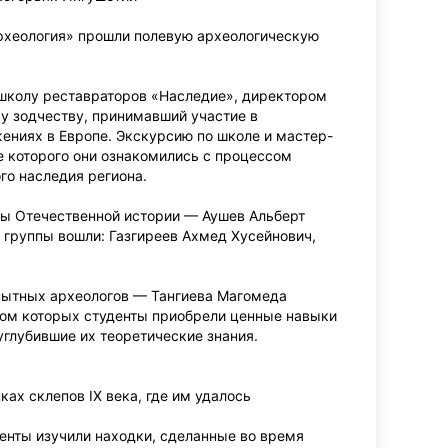
Археология» прошли полевую археологическую
школу реставраторов «Наследие», директором
му зодчеству, принимавший участие в
ениях в Европе. Экскурсию по школе и мастер-
е которого они ознакомились с процессом
го наследия региона.
ы Отечественной истории — Аушев Альберт
 группы вошли: Газгиреев Ахмед Хусейнович,
пытных археологов — Тангиева Магомеда
ом которых студенты приобрели ценные навыки
углубившие их теоретические знания.
ках склепов IX века, где им удалось
енты изучили находки, сделанные во время