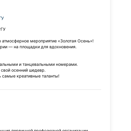
ГУ
гГУ
 атмосферное мероприятие «Золотая Осень»!
ории — на площадки для вдохновения.
кальными и танцевальными номерами.
 свой осенний шедевр.
ь самые креативные таланты!
енция первичной профсоюзной организации