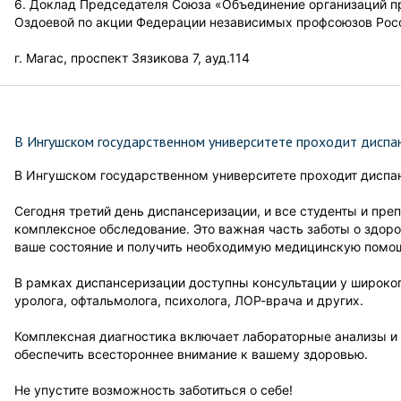
6. Доклад Председателя Союза «Объединение организаций п
Оздоевой по акции Федерации независимых профсоюзов Росс
г. Магас, проспект Зязикова 7, ауд.114
В Ингушском государственном университете проходит диспан
В Ингушском государственном университете проходит диспа
Сегодня третий день диспансеризации, и все студенты и пр
комплексное обследование. Это важная часть заботы о здор
ваше состояние и получить необходимую медицинскую помо
В рамках диспансеризации доступны консультации у широкого
уролога, офтальмолога, психолога, ЛОР-врача и других.
Комплексная диагностика включает лабораторные анализы и 
обеспечить всестороннее внимание к вашему здоровью.
Не упустите возможность заботиться о себе!