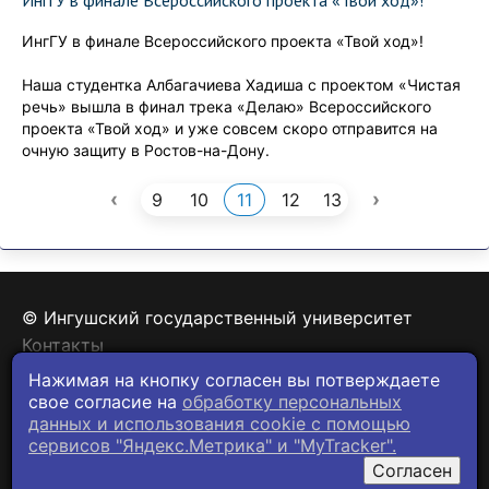
ИнгГУ в финале Всероссийского проекта «Твой ход»!
ИнгГУ в финале Всероссийского проекта «Твой ход»!
Наша студентка Албагачиева Хадиша с проектом «Чистая
речь» вышла в финал трека «Делаю» Всероссийского
проекта «Твой ход» и уже совсем скоро отправится на
очную защиту в Ростов-на-Дону.
‹
›
9
10
11
12
13
© Ингушский государственный университет
Контакты
Политика конфиденциальности
Нажимая на кнопку согласен вы потверждаете
свое согласие на
обработку персональных
данных и использования cookie c помощью
сервисов "Яндекс.Метрика" и "MyTracker".
Согласен