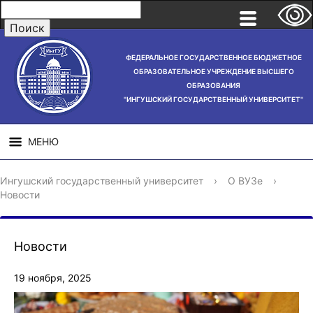
ФЕДЕРАЛЬНОЕ ГОСУДАРСТВЕННОЕ БЮДЖЕТНОЕ
ОБРАЗОВАТЕЛЬНОЕ УЧРЕЖДЕНИЕ ВЫСШЕГО
ОБРАЗОВАНИЯ
"ИНГУШСКИЙ ГОСУДАРСТВЕННЫЙ УНИВЕРСИТЕТ"
МЕНЮ
СВЕДЕНИЯ ОБ
НАУЧНАЯ
СТРУ
Ингушский государственный университет
›
О ВУЗе
›
ОБРАЗОВАТЕЛЬНОЙ
ДЕЯТЕЛЬНОСТЬ
Новости
ОРГАНИЗАЦИИ
Новости
19 ноября, 2025