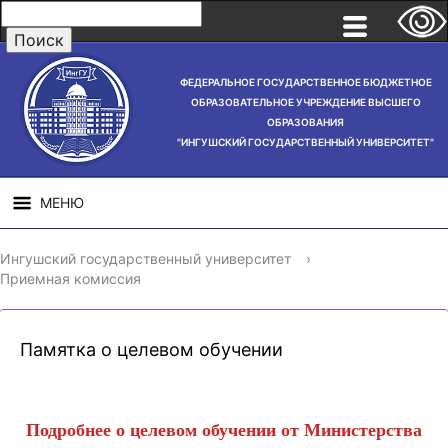
ФЕДЕРАЛЬНОЕ ГОСУДАРСТВЕННОЕ БЮДЖЕТНОЕ
ОБРАЗОВАТЕЛЬНОЕ УЧРЕЖДЕНИЕ ВЫСШЕГО
ОБРАЗОВАНИЯ
"ИНГУШСКИЙ ГОСУДАРСТВЕННЫЙ УНИВЕРСИТЕТ"
МЕНЮ
СВЕДЕНИЯ ОБ
НАУЧНАЯ
СТРУ
Ингушский государственный университет
›
ОБРАЗОВАТЕЛЬНОЙ
ДЕЯТЕЛЬНОСТЬ
Приемная комиссия
ОРГАНИЗАЦИИ
Памятка о целевом обучении
Подробнее о целевом обучении от Министерства