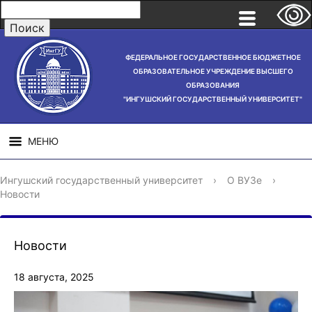
ФЕДЕРАЛЬНОЕ ГОСУДАРСТВЕННОЕ БЮДЖЕТНОЕ
ОБРАЗОВАТЕЛЬНОЕ УЧРЕЖДЕНИЕ ВЫСШЕГО
ОБРАЗОВАНИЯ
"ИНГУШСКИЙ ГОСУДАРСТВЕННЫЙ УНИВЕРСИТЕТ"
МЕНЮ
СВЕДЕНИЯ ОБ
НАУЧНАЯ
СТРУ
Ингушский государственный университет
›
О ВУЗе
›
ОБРАЗОВАТЕЛЬНОЙ
ДЕЯТЕЛЬНОСТЬ
Новости
ОРГАНИЗАЦИИ
Новости
18 августа, 2025