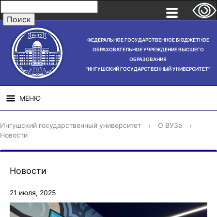
ФЕДЕРАЛЬНОЕ ГОСУДАРСТВЕННОЕ БЮДЖЕТНОЕ
ОБРАЗОВАТЕЛЬНОЕ УЧРЕЖДЕНИЕ ВЫСШЕГО
ОБРАЗОВАНИЯ
"ИНГУШСКИЙ ГОСУДАРСТВЕННЫЙ УНИВЕРСИТЕТ"
МЕНЮ
СВЕДЕНИЯ ОБ
НАУЧНАЯ
СТРУ
Ингушский государственный университет
›
О ВУЗе
›
ОБРАЗОВАТЕЛЬНОЙ
ДЕЯТЕЛЬНОСТЬ
Новости
ОРГАНИЗАЦИИ
Новости
21 июля, 2025