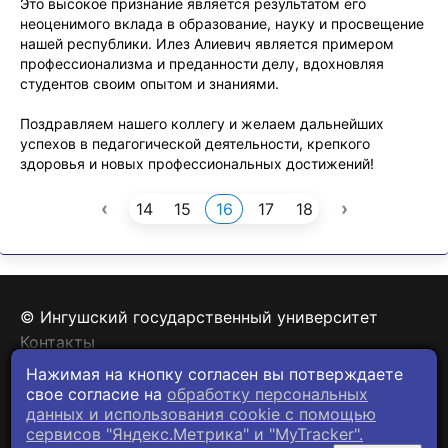
Это высокое признание является результатом его
неоценимого вклада в образование, науку и просвещение
нашей республики. Илез Алиевич является примером
профессионализма и преданности делу, вдохновляя
студентов своим опытом и знаниями.
Поздравляем нашего коллегу и желаем дальнейших
успехов в педагогической деятельности, крепкого
здоровья и новых профессиональных достижений!
‹
›
14
15
16
17
18
© Ингушский государственный университет
Контакты
Политика конфиденциальности
Нажимая на кнопку согласен вы потверждаете
свое согласие на
обработку персональных
данных и использования cookie c помощью
сервисов "Яндекс.Метрика" и "MyTracker".