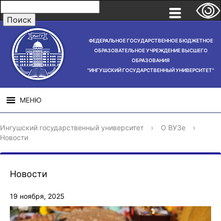
ФЕДЕРАЛЬНОЕ ГОСУДАРСТВЕННОЕ БЮДЖЕТНОЕ
ОБРАЗОВАТЕЛЬНОЕ УЧРЕЖДЕНИЕ ВЫСШЕГО
ОБРАЗОВАНИЯ
"ИНГУШСКИЙ ГОСУДАРСТВЕННЫЙ УНИВЕРСИТЕТ"
МЕНЮ
СВЕДЕНИЯ ОБ
НАУЧНАЯ
СТРУ
Ингушский государственный университет
›
О ВУЗе
›
ОБРАЗОВАТЕЛЬНОЙ
ДЕЯТЕЛЬНОСТЬ
Новости
ОРГАНИЗАЦИИ
Новости
19 ноября, 2025