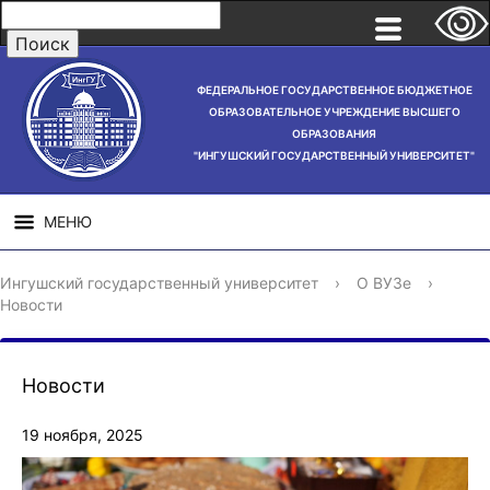
ФЕДЕРАЛЬНОЕ ГОСУДАРСТВЕННОЕ БЮДЖЕТНОЕ
ОБРАЗОВАТЕЛЬНОЕ УЧРЕЖДЕНИЕ ВЫСШЕГО
ОБРАЗОВАНИЯ
"ИНГУШСКИЙ ГОСУДАРСТВЕННЫЙ УНИВЕРСИТЕТ"
МЕНЮ
СВЕДЕНИЯ ОБ
НАУЧНАЯ
СТРУ
Ингушский государственный университет
›
О ВУЗе
›
ОБРАЗОВАТЕЛЬНОЙ
ДЕЯТЕЛЬНОСТЬ
Новости
ОРГАНИЗАЦИИ
Новости
19 ноября, 2025