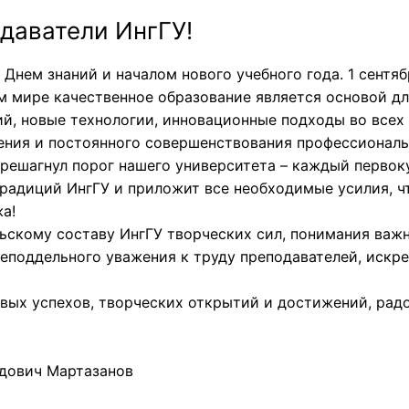
даватели ИнгГУ!
Днем знаний и началом нового учебного года. 1 сентяб
ом мире качественное образование является основой д
й, новые технологии, инновационные подходы во всех
ения и постоянного совершенствования профессиональ
перешагнул порог нашего университета – каждый первок
адиций ИнгГУ и приложит все необходимые усилия, ч
а!
скому составу ИнгГУ творческих сил, понимания важн
неподдельного уважения к труду преподавателей, искр
вых успехов, творческих открытий и достижений, рад
едович Мартазанов