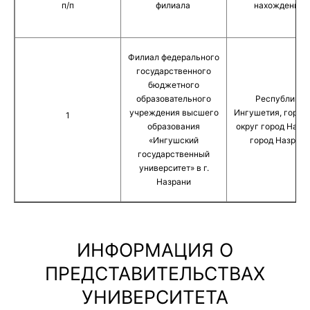
п/п
филиала
нахождения
Филиал федерального
государственного
бюджетного
образовательного
Республика
учреждения высшего
Ингушетия, город
1
образования
округ город Назр
«Ингушский
город Назрань
государственный
университет» в г.
Назрани
ИНФОРМАЦИЯ О
ПРЕДСТАВИТЕЛЬСТВАХ
УНИВЕРСИТЕТА