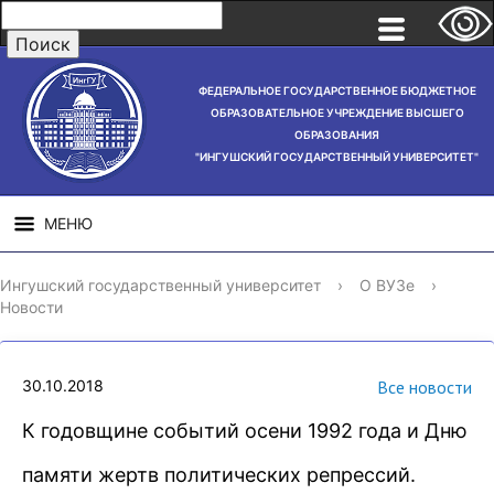
ФЕДЕРАЛЬНОЕ ГОСУДАРСТВЕННОЕ БЮДЖЕТНОЕ
ОБРАЗОВАТЕЛЬНОЕ УЧРЕЖДЕНИЕ ВЫСШЕГО
ОБРАЗОВАНИЯ
"ИНГУШСКИЙ ГОСУДАРСТВЕННЫЙ УНИВЕРСИТЕТ"
МЕНЮ
СВЕДЕНИЯ ОБ
НАУЧНАЯ
СТРУ
Ингушский государственный университет
›
О ВУЗе
›
ОБРАЗОВАТЕЛЬНОЙ
ДЕЯТЕЛЬНОСТЬ
Новости
ОРГАНИЗАЦИИ
30.10.2018
Все новости
К годовщине событий осени 1992 года и Дню
памяти жертв политических репрессий.