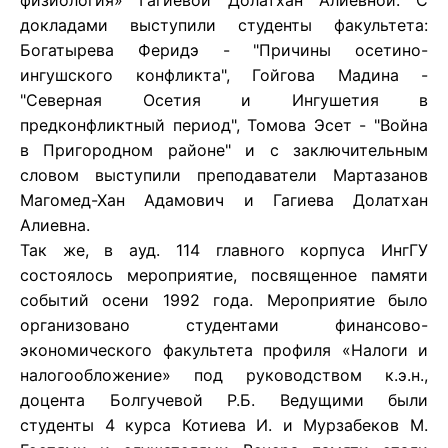
физиология» Гагиевой Долатхан Алиевной. С
докладами выступили студенты факультета:
Богатырева Феридэ - "Причины осетино-
ингушского конфликта", Гойгова Мадина -
"Северная Осетия и Ингушетия в
предконфликтный период", Томова Эсет - "Война
в Пригородном районе" и с заключительным
словом выступили преподаватели Мартазанов
Магомед-Хан Адамович и Гагиева Долатхан
Алиевна.
Так же, в ауд. 114 главного корпуса ИнгГУ
состоялось мероприятие, посвященное памяти
событий осени 1992 года. Мероприятие было
организовано студентами финансово-
экономического факультета профиля «Налоги и
налогообложение» под руководством к.э.н.,
доцента Болгучевой Р.Б. Ведущими были
студенты 4 курса Котиева И. и Мурзабеков М.