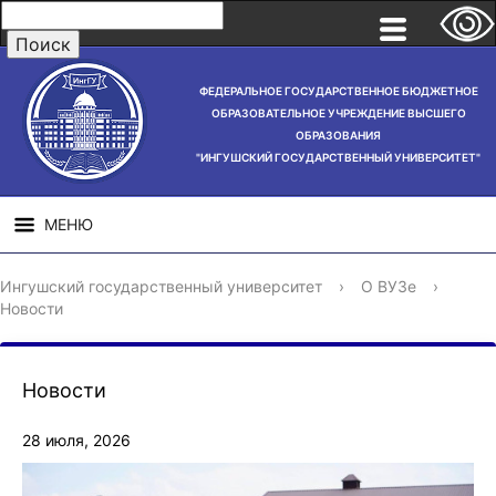
ФЕДЕРАЛЬНОЕ ГОСУДАРСТВЕННОЕ БЮДЖЕТНОЕ
ОБРАЗОВАТЕЛЬНОЕ УЧРЕЖДЕНИЕ ВЫСШЕГО
ОБРАЗОВАНИЯ
"ИНГУШСКИЙ ГОСУДАРСТВЕННЫЙ УНИВЕРСИТЕТ"
МЕНЮ
СВЕДЕНИЯ ОБ
НАУЧНАЯ
СТРУ
Ингушский государственный университет
›
О ВУЗе
›
ОБРАЗОВАТЕЛЬНОЙ
ДЕЯТЕЛЬНОСТЬ
Новости
ОРГАНИЗАЦИИ
Новости
28 июля, 2026