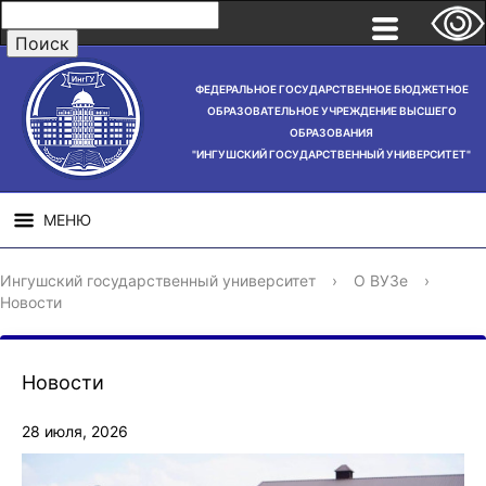
ФЕДЕРАЛЬНОЕ ГОСУДАРСТВЕННОЕ БЮДЖЕТНОЕ
ОБРАЗОВАТЕЛЬНОЕ УЧРЕЖДЕНИЕ ВЫСШЕГО
ОБРАЗОВАНИЯ
"ИНГУШСКИЙ ГОСУДАРСТВЕННЫЙ УНИВЕРСИТЕТ"
МЕНЮ
СВЕДЕНИЯ ОБ
НАУЧНАЯ
СТРУ
Ингушский государственный университет
›
О ВУЗе
›
ОБРАЗОВАТЕЛЬНОЙ
ДЕЯТЕЛЬНОСТЬ
Новости
ОРГАНИЗАЦИИ
Новости
28 июля, 2026