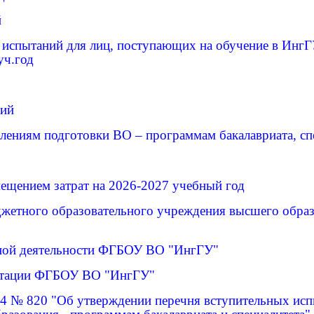
й
испытаний для лиц, поступающих на обучение в ИнгГ
уч.год
ний
лениям подготовки ВО – программам бакалавриата, сп
мещением затрат на 2026-2027 учебный год
юджетного образовательного учреждения высшего обра
ьной деятельности ФГБОУ ВО "ИнгГУ"
дитации ФГБОУ ВО "ИнгГУ"
4 № 820 "Об утверждении перечня вступительных исп