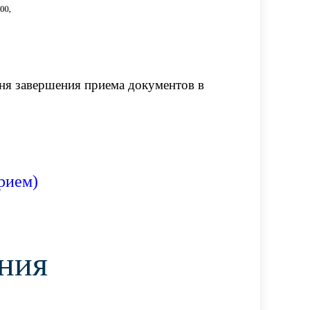
ня завершения приема документов в
прием)
ни
я