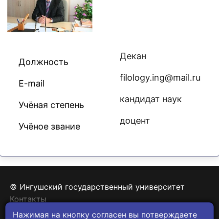
Декан
Должность
filology.ing@mail.ru
E-mail
кандидат наук
Учёная степень
доцент
Учёное звание
© Ингушский государственный университет
Контакты
Политика конфиденциальности
Нажимая на кнопку согласен вы потверждаете