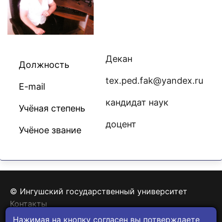
Декан
Должность
tex.ped.fak@yandex.ru
E-mail
кандидат наук
Учёная степень
доцент
Учёное звание
© Ингушский государственный университет
Контакты
Политика конфиденциальности
Нажимая на кнопку согласен вы потверждаете