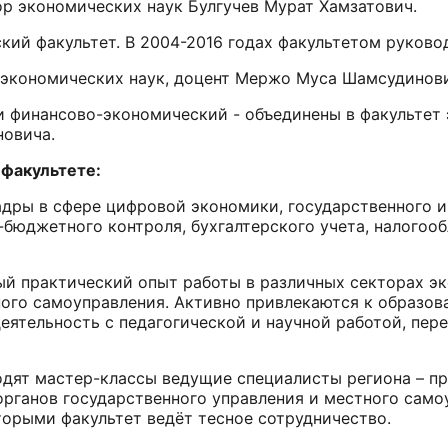
ор экономических наук Булгучев Мурат Хамзатович.
кий факультет. В 2004-2016 годах факультетом руково
т экономических наук, доцент Мержо Муса Шамсудинов
 и финансово-экономический - объединены в факультет
овича.
те:
адры в сфере цифровой экономики, государственного и
-бюджетного контроля, бухгалтерского учета, налого
й практический опыт работы в различных секторах эк
ного самоуправления. Активно привлекаются к образо
еятельность с педагогической и научной работой, пе
одят мастер-классы ведущие специалисты региона – пр
органов государственного управления и местного само
торыми факультет ведёт тесное сотрудничество.