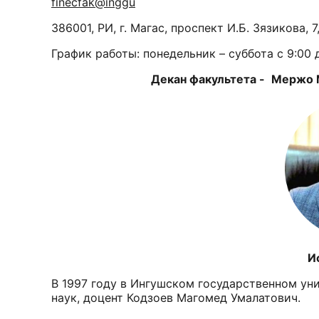
finecfak@inggu
386001, РИ, г. Магас, проспект И.Б. Зязикова,
График работы: понедельник – суббота с 9:00 д
Декан факультета -
Мержо М
История факул
В 1997 году в Ингушском государственном ун
наук, доцент Кодзоев Магомед Умалатович.