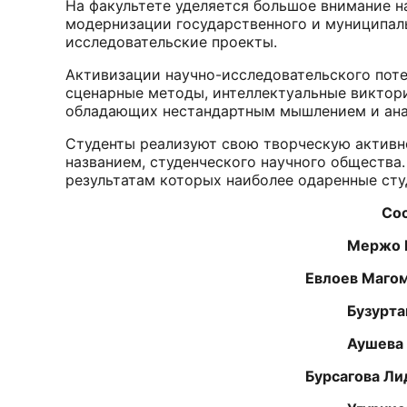
На факультете уделяется большое внимание н
модернизации государственного и муниципаль
исследовательские проекты.
Активизации научно-исследовательского поте
сценарные методы, интеллектуальные виктори
обладающих нестандартным мышлением и ана
Студенты реализуют свою творческую активн
названием, студенческого научного общества.
результатам которых наиболее одаренные ст
Состав декан
Мержо 
Евлоев Магомед Му
Бузурта
Аушева 
Бурсагова Лидия Ах