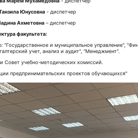
ева Марем Мухамедовна
- диспетчер
Танзила Юнусовна
- диспетчер
хметовна
– диспетчер
льтета:
 "Государственное и муниципальное управление", "Фин
галтерский учет, анализ и аудит", "Менеджмент".
 и Совет учебно-методических комиссий.
зации предпринимательских проектов обучающихся"