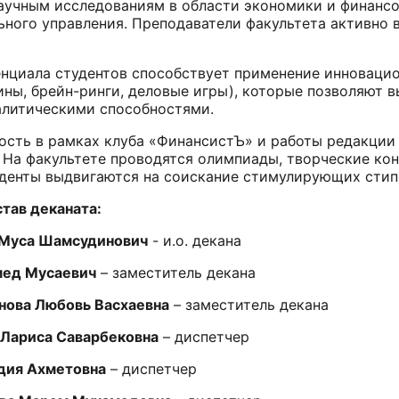
аучным исследованиям в области экономики и финансо
ного управления. Преподаватели факультета активно 
нциала студентов способствует применение инновацио
ны, брейн-ринги, деловые игры), которые позволяют в
литическими способностями.
ость в рамках клуба «ФинансистЪ» и работы редакции
 На факультете проводятся олимпиады, творческие кон
уденты выдвигаются на соискание стимулирующих стип
ата:
Муса Шамсудинович
- и.о. декана
саевич
– заместитель декана
нова Любовь Васхаевна
– заместитель декана
Лариса Саварбековна
– диспетчер
метовна
– диспетчер