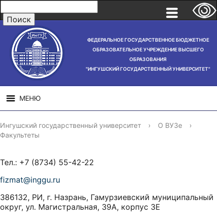
ФЕДЕРАЛЬНОЕ ГОСУДАРСТВЕННОЕ БЮДЖЕТНОЕ
ОБРАЗОВАТЕЛЬНОЕ УЧРЕЖДЕНИЕ ВЫСШЕГО
ОБРАЗОВАНИЯ
"ИНГУШСКИЙ ГОСУДАРСТВЕННЫЙ УНИВЕРСИТЕТ"
МЕНЮ
СВЕДЕНИЯ ОБ
НАУЧНАЯ
СТРУ
Ингушский государственный университет
›
О ВУЗе
›
ОБРАЗОВАТЕЛЬНОЙ
ДЕЯТЕЛЬНОСТЬ
Факультеты
ОРГАНИЗАЦИИ
Тел.: +7 (8734) 55-42-22
fizmat@inggu.ru
386132, РИ, г. Назрань, Гамурзиевский муниципальный
округ, ул. Магистральная, 39А, корпус 3Е