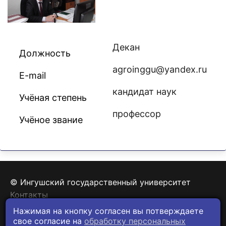
Декан
Должность
agroinggu@yandex.ru
E-mail
кандидат наук
Учёная степень
профессор
Учёное звание
© Ингушский государственный университет
Контакты
Политика конфиденциальности
Нажимая на кнопку согласен вы потверждаете
свое согласие на
обработку персональных