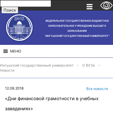
ФЕДЕРАЛЬНОЕ ГОСУДАРСТВЕННОЕ БЮДЖЕТНОЕ
ОБРАЗОВАТЕЛЬНОЕ УЧРЕЖДЕНИЕ ВЫСШЕГО
ОБРАЗОВАНИЯ
"ИНГУШСКИЙ ГОСУДАРСТВЕННЫЙ УНИВЕРСИТЕТ"
МЕНЮ
СВЕДЕНИЯ ОБ
НАУЧНАЯ
СТРУ
Ингушский государственный университет
›
О ВУЗе
›
ОБРАЗОВАТЕЛЬНОЙ
ДЕЯТЕЛЬНОСТЬ
Новости
ОРГАНИЗАЦИИ
12.09.2018
Все новости
«Дни финансовой грамотности в учебных
заведениях»