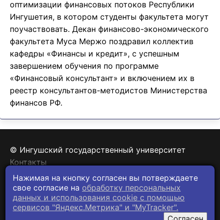
оптимизации финансовых потоков Республики
Ингушетия, в котором студенты факультета могут
поучаствовать. Декан финансово-экономического
факультета Муса Мержо поздравил коллектив
кафедры «Финансы и кредит», с успешным
завершением обучения по программе
«Финансовый консультант» и включением их в
реестр консультантов-методистов Министерства
финансов РФ.
© Ингушский государственный университет
Контакты
Политика конфиденциальности
Нажимая на кнопку согласен вы потверждаете
свое согласие на
обработку персональных
данных и использования cookie c помощью
сервисов "Яндекс.Метрика" и "MyTracker".
Согласен