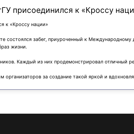
У присоединился к «Кроссу нац
я к «Кроссу нации»
те состоялся забег, приуроченный к Международному д
браз жизни.
тников. Каждый из них продемонстрировал отличный ре
им организаторов за создание такой яркой и вдохнов