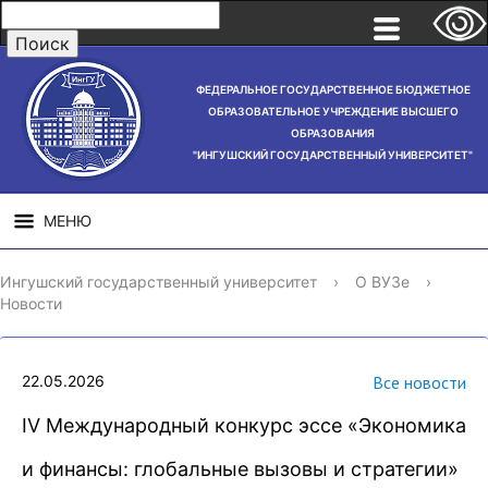
ФЕДЕРАЛЬНОЕ ГОСУДАРСТВЕННОЕ БЮДЖЕТНОЕ
ОБРАЗОВАТЕЛЬНОЕ УЧРЕЖДЕНИЕ ВЫСШЕГО
ОБРАЗОВАНИЯ
"ИНГУШСКИЙ ГОСУДАРСТВЕННЫЙ УНИВЕРСИТЕТ"
МЕНЮ
СВЕДЕНИЯ ОБ
НАУЧНАЯ
СТРУ
Ингушский государственный университет
›
О ВУЗе
›
ОБРАЗОВАТЕЛЬНОЙ
ДЕЯТЕЛЬНОСТЬ
Новости
ОРГАНИЗАЦИИ
22.05.2026
Все новости
IV Международный конкурс эссе «Экономика
и финансы: глобальные вызовы и стратегии»