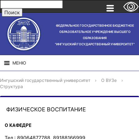
ФЕДЕРАЛЬНОЕ ГОСУДАРСТВЕННОЕ БЮДЖЕТНОЕ
ОБРАЗОВАТЕЛЬНОЕ УЧРЕЖДЕНИЕ ВЫСШЕГО
ОБРАЗОВАНИЯ
"ИНГУШСКИЙ ГОСУДАРСТВЕННЫЙ УНИВЕРСИТЕТ"
МЕНЮ
СВЕДЕНИЯ ОБ
НАУЧНАЯ
СТРУ
Ингушский государственный университет
›
О ВУЗе
›
ОБРАЗОВАТЕЛЬНОЙ
ДЕЯТЕЛЬНОСТЬ
Структура
ОРГАНИЗАЦИИ
ФИЗИЧЕСКОЕ ВОСПИТАНИЕ
О КАФЕДРЕ
Тел.: 89064877788, 89188166999