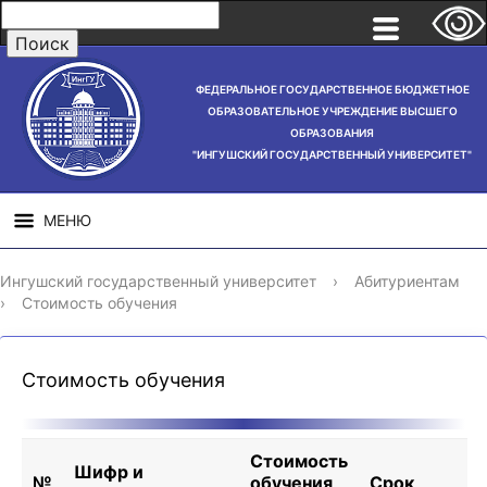
ФЕДЕРАЛЬНОЕ ГОСУДАРСТВЕННОЕ БЮДЖЕТНОЕ
ОБРАЗОВАТЕЛЬНОЕ УЧРЕЖДЕНИЕ ВЫСШЕГО
ОБРАЗОВАНИЯ
"ИНГУШСКИЙ ГОСУДАРСТВЕННЫЙ УНИВЕРСИТЕТ"
МЕНЮ
СВЕДЕНИЯ ОБ
НАУЧНАЯ
СТРУ
Ингушский государственный университет
›
Абитуриентам
ОБРАЗОВАТЕЛЬНОЙ
ДЕЯТЕЛЬНОСТЬ
›
Стоимость обучения
ОРГАНИЗАЦИИ
Стоимость обучения
Стоимость
Шифр и
№
обучения
Срок