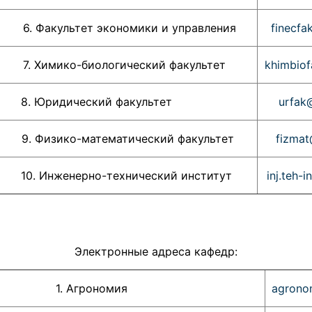
льтет экономики и управления
finecfa
имико-биологический факультет
khimbiof
8. Юридический факультет
urfak
зико-математический факультет
fizmat
нженерно-технический институт
inj.teh-
Электронные адреса кафедр:
1. Агрономия
agrono