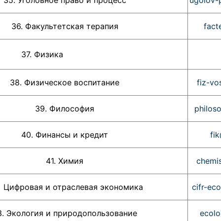
35. Уголовное право и процесс
ugolov-
36. Факультетская терапия
fact
Физика
38. Физическое воспитание
fiz-vo
39. Философия
philos
40. Финансы и кредит
fi
41. Химия
chemis
 Цифровая и отраслевая экономика
cifr-ec
3. Экология и природопользование
ecolo