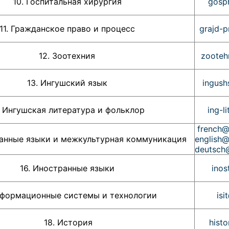
10. Госпитальная хирургия
gosp
11. Гражданское право и процесс
grajd-
12. Зоотехния
zooteh
13. Ингушский язык
ingush
. Ингушская литература и фольклор
ing-l
french@
ные языки и межкультурная коммуникация
english@
deutsch
16. Иностранные языки
inos
Информационные системы и технологии
isi
18. История
hist