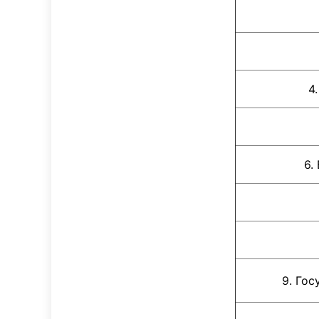
4
6.
9. Государс