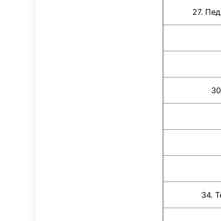
27. Педаго
30
34. 