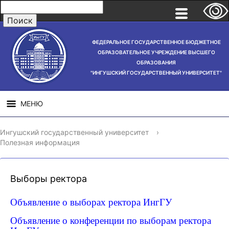
ФЕДЕРАЛЬНОЕ ГОСУДАРСТВЕННОЕ БЮДЖЕТНОЕ
ОБРАЗОВАТЕЛЬНОЕ УЧРЕЖДЕНИЕ ВЫСШЕГО
ОБРАЗОВАНИЯ
"ИНГУШСКИЙ ГОСУДАРСТВЕННЫЙ УНИВЕРСИТЕТ"
МЕНЮ
СВЕДЕНИЯ ОБ
НАУЧНАЯ
СТРУ
Ингушский государственный университет
›
ОБРАЗОВАТЕЛЬНОЙ
ДЕЯТЕЛЬНОСТЬ
Полезная информация
ОРГАНИЗАЦИИ
Выборы ректора
Объявление о выборах ректора ИнгГУ
Объявление о конференции по выборам ректора