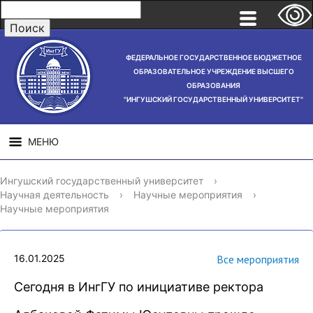
ФЕДЕРАЛЬНОЕ ГОСУДАРСТВЕННОЕ БЮДЖЕТНОЕ
ОБРАЗОВАТЕЛЬНОЕ УЧРЕЖДЕНИЕ ВЫСШЕГО
ОБРАЗОВАНИЯ
"ИНГУШСКИЙ ГОСУДАРСТВЕННЫЙ УНИВЕРСИТЕТ"
МЕНЮ
СВЕДЕНИЯ ОБ
НАУЧНАЯ
СТРУ
Ингушский государственный университет
›
ОБРАЗОВАТЕЛЬНОЙ
ДЕЯТЕЛЬНОСТЬ
Научная деятельность
›
Научные мероприятия
›
ОРГАНИЗАЦИИ
Научные мероприятия
16.01.2025
Все мероприятия
Сегодня в ИнгГУ по инициативе ректора