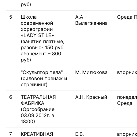
руб)
5
Школа
А.А
Среда 
современной
Вылегжанина
хореографии
«LADY STILE»
(занятия платные,
разовые- 150 руб.
абонемент – 800
руб)
"Скульптор тела"
М. Милюкова
вторник
(силовой тренаж и
стрейчинг)
6
ТЕАТРАЛЬНАЯ
А.Н. Красный
понедел
ФАБРИКА
Среда
(Оргсобрание
03.09.2012г. в
18:00)
7
КРЕАТИВНАЯ
Е.В.
вторник