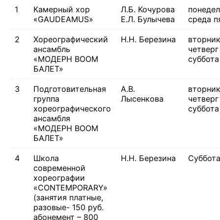
1
Камерный хор
Л.Б. Кочурова
понедел
«GAUDEAMUS»
Е.Л. Булычева
среда п
2
Хореографический
Н.Н. Березина
вторни
ансамбль
четверг
«МОДЕРН BOOM
суббота
БАЛЕТ»
3
Подготовительная
А.В.
вторни
группа
Лысенкова
четверг
хореографического
суббота
ансамбля
«МОДЕРН BOOM
БАЛЕТ»
4
Школа
Н.Н. Березина
Суббо
современной
хореографии
«CONTEMPORARY»
(занятия платные,
разовые- 150 руб.
абонемент – 800