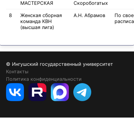
МАСТЕРСКАЯ
Скоробогатых
8
Женская сборная
А.Н. Абрамов
По сво
команда КВН
распис
(высшая лига)
© Ингушский государственный университет
Контакты
Политика конфиденциальности