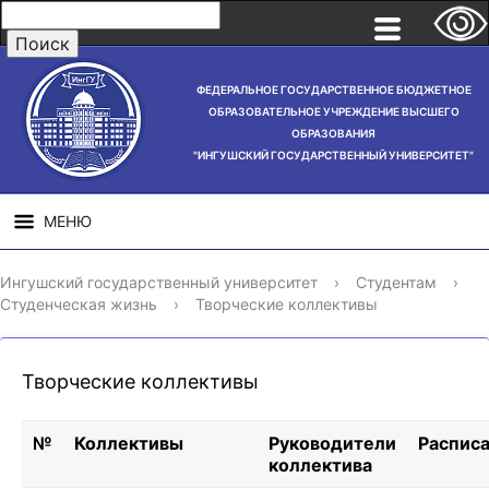
ФЕДЕРАЛЬНОЕ ГОСУДАРСТВЕННОЕ БЮДЖЕТНОЕ
ОБРАЗОВАТЕЛЬНОЕ УЧРЕЖДЕНИЕ ВЫСШЕГО
ОБРАЗОВАНИЯ
"ИНГУШСКИЙ ГОСУДАРСТВЕННЫЙ УНИВЕРСИТЕТ"
МЕНЮ
СВЕДЕНИЯ ОБ
НАУЧНАЯ
СТРУ
Ингушский государственный университет
›
Студентам
›
ОБРАЗОВАТЕЛЬНОЙ
ДЕЯТЕЛЬНОСТЬ
Студенческая жизнь
›
Творческие коллективы
ОРГАНИЗАЦИИ
Творческие коллективы
№
Коллективы
Руководители
Распис
коллектива