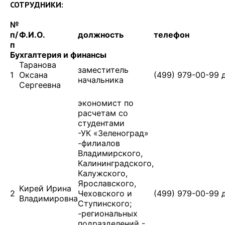
СОТРУДНИКИ:
№
п/
Ф.И.О.
должность
телефон
п
Бухгалтерия и финансы
Таранова
заместитель
1
Оксана
(499) 979-00-99 
начальника
Сергеевна
экономист по
расчетам со
студентами
-УК «Зеленоград»
-филиалов
Владимирского,
Калининградского,
Калужского,
Ярославского,
Кирей Ирина
2
Чеховского и
(499) 979-00-99 
Владимировна
Ступинского;
-региональных
подразделений -