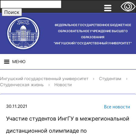
ФЕДЕРАЛЬНОЕ ГОСУДАРСТВЕННОЕ БЮДЖЕТНОЕ
ОБРАЗОВАТЕЛЬНОЕ УЧРЕЖДЕНИЕ ВЫСШЕГО
ОБРАЗОВАНИЯ
"ИНГУШСКИЙ ГОСУДАРСТВЕННЫЙ УНИВЕРСИТЕТ"
МЕНЮ
СВЕДЕНИЯ ОБ
НАУЧНАЯ
СТРУ
Ингушский государственный университет
›
Студентам
›
ОБРАЗОВАТЕЛЬНОЙ
ДЕЯТЕЛЬНОСТЬ
Студенческая жизнь
›
Новости
ОРГАНИЗАЦИИ
30.11.2021
Все новости
Участие студентов ИнгГУ в межрегиональной
дистанционной олимпиаде по