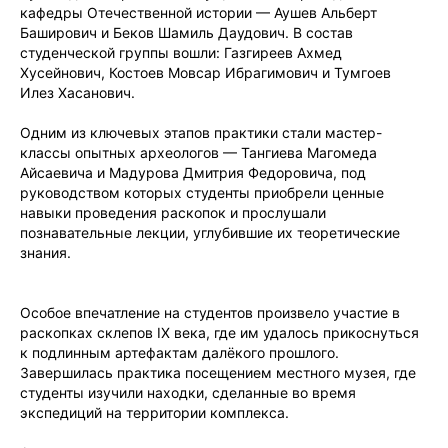
кафедры Отечественной истории — Аушев Альберт
Баширович и Беков Шамиль Даудович. В состав
студенческой группы вошли: Газгиреев Ахмед
Хусейнович, Костоев Мовсар Ибрагимович и Тумгоев
Илез Хасанович.
Одним из ключевых этапов практики стали мастер-
классы опытных археологов — Тангиева Магомеда
Айсаевича и Мадурова Дмитрия Федоровича, под
руководством которых студенты приобрели ценные
навыки проведения раскопок и прослушали
познавательные лекции, углубившие их теоретические
знания.
Особое впечатление на студентов произвело участие в
раскопках склепов IX века, где им удалось прикоснуться
к подлинным артефактам далёкого прошлого.
Завершилась практика посещением местного музея, где
студенты изучили находки, сделанные во время
экспедиций на территории комплекса.