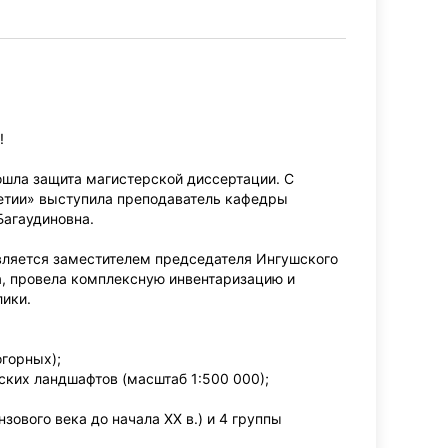
!
ошла защита магистерской диссертации. С
етии» выступила преподаватель кафедры
Багаудиновна.
вляется заместителем председателя Ингушского
а, провела комплексную инвентаризацию и
ики.
горных);
ских ландшафтов (масштаб 1:500 000);
ового века до начала XX в.) и 4 группы