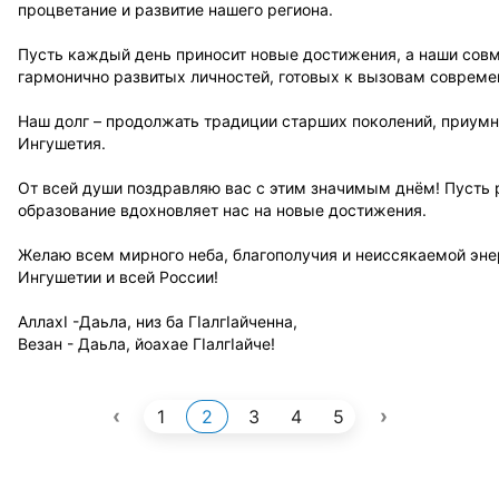
процветание и развитие нашего региона.
Пусть каждый день приносит новые достижения, а наши сов
гармонично развитых личностей, готовых к вызовам совреме
Наш долг – продолжать традиции старших поколений, приум
Ингушетия.
От всей души поздравляю вас с этим значимым днём! Пусть 
образование вдохновляет нас на новые достижения.
Желаю всем мирного неба, благополучия и неиссякаемой энер
Ингушетии и всей России!
АллахI -Даьла, низ ба Гӏалгӏайченна,
Везан - Даьла, йоахае Гӏалгӏайче!
‹
›
1
2
3
4
5