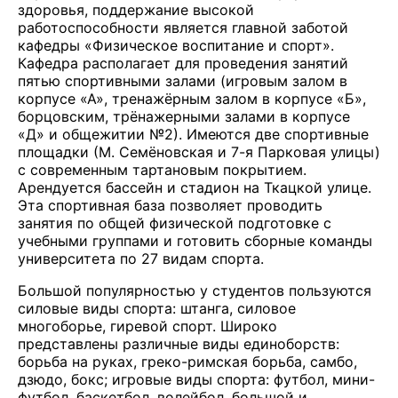
здоровья, поддержание высокой
работоспособности является главной заботой
кафедры «Физическое воспитание и спорт».
Кафедра располагает для проведения занятий
пятью спортивными залами (игровым залом в
корпусе «А», тренажёрным залом в корпусе «Б»,
борцовским, трёнажерными залами в корпусе
«Д» и общежитии №2). Имеются две спортивные
площадки (М. Семёновская и 7-я Парковая улицы)
с современным тартановым покрытием.
Арендуется бассейн и стадион на Ткацкой улице.
Эта спортивная база позволяет проводить
занятия по общей физической подготовке с
учебными группами и готовить сборные команды
университета по 27 видам спорта.
Большой популярностью у студентов пользуются
силовые виды спорта: штанга, силовое
многоборье, гиревой спорт. Широко
представлены различные виды единоборств:
борьба на руках, греко-римская борьба, самбо,
дзюдо, бокс; игровые виды спорта: футбол, мини-
футбол, баскетбол, волейбол, большой и