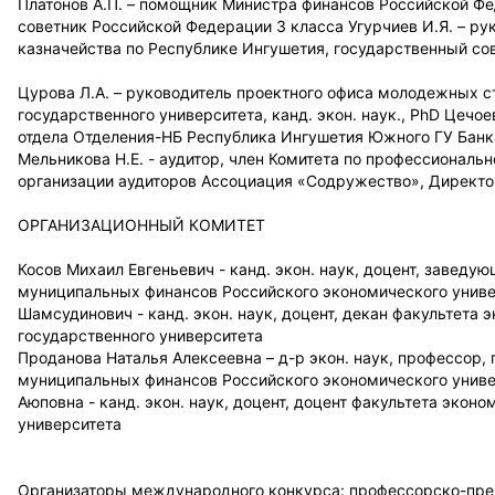
Платонов А.П. – помощник Министра финансов Российской Ф
советник Российской Федерации 3 класса Угурчиев И.Я. – р
казначейства по Республике Ингушетия, государственный со
Цурова Л.А. – руководитель проектного офиса молодежных с
государственного университета, канд. экон. наук., PhD Цеч
отдела Отделения-НБ Республика Ингушетия Южного ГУ Банк
Мельникова Н.Е. - аудитор, член Комитета по профессионал
организации аудиторов Ассоциация «Содружество», Директ
ОРГАНИЗАЦИОННЫЙ КОМИТЕТ
Косов Михаил Евгеньевич - канд. экон. наук, доцент, завед
муниципальных финансов Российского экономического униве
Шамсудинович - канд. экон. наук, доцент, декан факультета
государственного университета
Проданова Наталья Алексеевна – д-р экон. наук, профессор
муниципальных финансов Российского экономического универ
Аюповна - канд. экон. наук, доцент, доцент факультета экон
университета
Организаторы международного конкурса: профессорско-пре