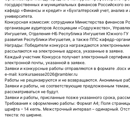
государственных и муниципальных финансов Российского эко
кафедр «Финансы и кредит» и «Бухгалтерский учет, анализ и
университета.
Конкурсная комиссия: сотрудники Министерства финансов Р
организации аудиторов Ассоциации «Содружество», Управле
Ингушетия, Отделения-НБ Республика Ингушетия Южного ГУ 
развития Республики Ингушетия, а также ППС кафедр-органи
Награды: Победители конкурса награждаются электронными дип
рассылаются на электронные адреса, указанные в заявке.
Каждый участник Конкурса получает электронный сертифика
электронной почты, указанной в заявке.
Заявки и конкурсные работы отправляются в формате .docx ил
e-mail: konkursaesse2026@rambler.ru
Работы не рецензируются и не возвращаются. Анонимные ра
Заявки и работы, не соответствующие предложенным темам
рассматриваться не будут.
Заявки и работы, присланные позже указанного срока, рассм
Требования к оформлению работы: Формат А4; Поля страницы:
шрифта – 14 кегль. Межстрочный интервал – одинарный. Отсту
текста: по ширине.