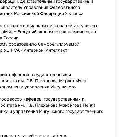
едерации, действительный государственный
уководитель Управления Федерального
ветник Российской Федерации 2 класса
тартапов и социальных инноваций Ингушского
оеваМ.Х. – Ведущий экономист экономического
а России
ьному образованию Саморегулируемой
ор УЦ РСА «Интеркон-Интеллект»
ующий кафедрой государственных и
рситета им. Г.В. Плеханова Мержо Муса
 экономики и управления Ингушского
, профессор кафедры государственных и
ситета им. Г.В. Плеханова Майсигова Лейла
омики и управления Ингушского государственного
подавательский состав кафедры