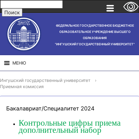
ФЕДЕРАЛЬНОЕ ГОСУДАРСТВЕННОЕ БЮДЖЕТНОЕ
ОБРАЗОВАТЕЛЬНОЕ УЧРЕЖДЕНИЕ ВЫСШЕГО
ОБРАЗОВАНИЯ
"ИНГУШСКИЙ ГОСУДАРСТВЕННЫЙ УНИВЕРСИТЕТ"
МЕНЮ
СВЕДЕНИЯ ОБ
НАУЧНАЯ
СТРУ
Ингушский государственный университет
›
ОБРАЗОВАТЕЛЬНОЙ
ДЕЯТЕЛЬНОСТЬ
Приемная комиссия
ОРГАНИЗАЦИИ
Бакалавриат/Специалитет 2024
Контрольные цифры приема
дополнительный набор