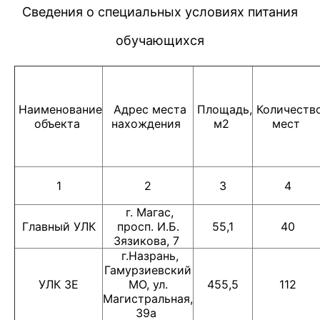
Сведения о специальных условиях питания
обучающихся
Наименование
Адрес места
Площадь,
Количеств
объекта
нахождения
м2
мест
1
2
3
4
г. Магас,
Главный УЛК
просп. И.Б.
55,1
40
Зязикова, 7
г.Назрань,
Гамурзиевский
УЛК 3Е
МО, ул.
455,5
112
Магистральная,
39а