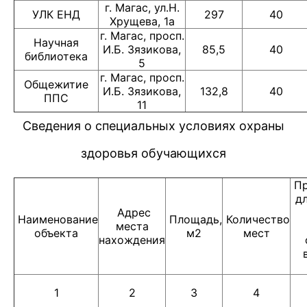
г. Магас, ул.Н.
УЛК ЕНД
297
40
Хрущева, 1а
г. Магас, просп.
Научная
И.Б. Зязикова,
85,5
40
библиотека
5
г. Магас, просп.
Общежитие
И.Б. Зязикова,
132,8
40
ППС
11
Сведения о специальных условиях охраны
здоровья обучающихся
Пр
д
Адрес
Наименование
Площадь,
Количество
места
объекта
м2
мест
нахождения
1
2
3
4