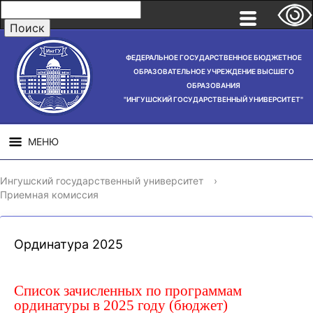
ФЕДЕРАЛЬНОЕ ГОСУДАРСТВЕННОЕ БЮДЖЕТНОЕ
ОБРАЗОВАТЕЛЬНОЕ УЧРЕЖДЕНИЕ ВЫСШЕГО
ОБРАЗОВАНИЯ
"ИНГУШСКИЙ ГОСУДАРСТВЕННЫЙ УНИВЕРСИТЕТ"
МЕНЮ
СВЕДЕНИЯ ОБ
НАУЧНАЯ
СТРУ
Ингушский государственный университет
›
ОБРАЗОВАТЕЛЬНОЙ
ДЕЯТЕЛЬНОСТЬ
Приемная комиссия
ОРГАНИЗАЦИИ
Ординатура 2025
Список зачисленных по программам
ординатуры в 2025 году (бюджет)