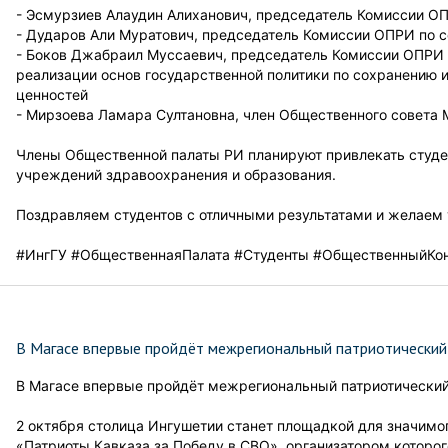
- Эсмурзиев Алаудин Алиханович, председатель Комиссии ОП
- Дударов Али Муратович, председатель Комиссии ОПРИ по 
- Боков Джабраил Муссаевич, председатель Комиссии ОПРИ 
реализации основ государственной политики по сохранению
ценностей
- Мирзоева Ламара Султановна, член Общественного совета
Члены Общественной палаты РИ планируют привлекать студен
учреждений здравоохранения и образования.
Поздравляем студентов с отличными результатами и желаем 
#ИнгГУ #ОбщественнаяПалата #Студенты #ОбщественныйКо
В Магасе впервые пройдёт межрегиональный патриотический
В Магасе впервые пройдёт межрегиональный патриотический
2 октября столица Ингушетии станет площадкой для значим
«Патриоты Кавказа за Победу в СВО», организатором которо