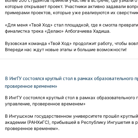
Более 200 студентов приняли участие в встрече, где узнали 
которые открывает проект. Участники активно задавали воп
примерами проектов, которые уже реализуются их сверстни
«Для меня «Твой Ход» стал площадкой, где я смогла преврат
финалистка трека «Делаю» Албогачиева Хадиша.
Вузовская команда «Твой Ход» продолжит работу, чтобы вовл
Впереди нас ждут новые этапы и большие возможности!
В ИнгГУ состоялся круглый стол в рамках образовательного 
проверенное временем»
В ИнгГУ состоялся круглый стол в рамках образовательного 
управление, проверенное временем»
В Ингушском государственном университете прошёл круглый
академии (РАНХиГС), прибывшей в Республику Ингушетия в р
проверенное временем».