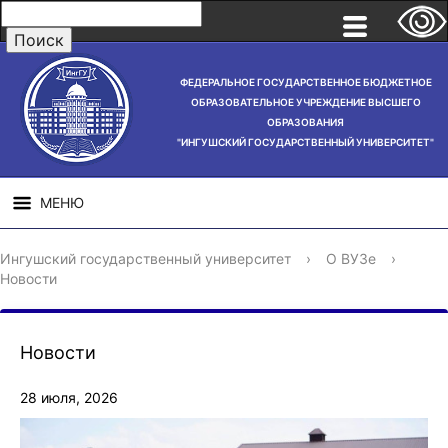
ФЕДЕРАЛЬНОЕ ГОСУДАРСТВЕННОЕ БЮДЖЕТНОЕ
ОБРАЗОВАТЕЛЬНОЕ УЧРЕЖДЕНИЕ ВЫСШЕГО
ОБРАЗОВАНИЯ
"ИНГУШСКИЙ ГОСУДАРСТВЕННЫЙ УНИВЕРСИТЕТ"
МЕНЮ
СВЕДЕНИЯ ОБ
НАУЧНАЯ
СТРУ
Ингушский государственный университет
›
О ВУЗе
›
ОБРАЗОВАТЕЛЬНОЙ
ДЕЯТЕЛЬНОСТЬ
Новости
ОРГАНИЗАЦИИ
Новости
28 июля, 2026