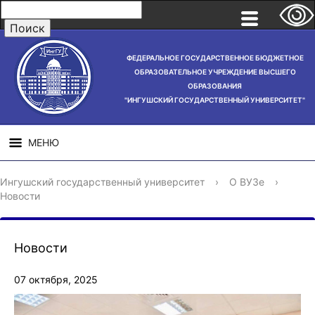
ФЕДЕРАЛЬНОЕ ГОСУДАРСТВЕННОЕ БЮДЖЕТНОЕ
ОБРАЗОВАТЕЛЬНОЕ УЧРЕЖДЕНИЕ ВЫСШЕГО
ОБРАЗОВАНИЯ
"ИНГУШСКИЙ ГОСУДАРСТВЕННЫЙ УНИВЕРСИТЕТ"
МЕНЮ
СВЕДЕНИЯ ОБ
НАУЧНАЯ
СТРУ
Ингушский государственный университет
›
О ВУЗе
›
ОБРАЗОВАТЕЛЬНОЙ
ДЕЯТЕЛЬНОСТЬ
Новости
ОРГАНИЗАЦИИ
Новости
07 октября, 2025