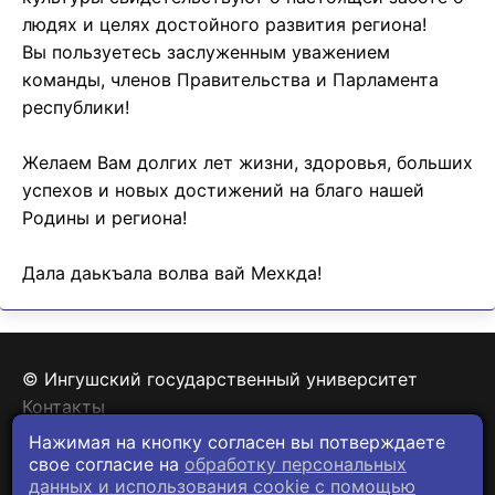
людях и целях достойного развития региона!
Вы пользуетесь заслуженным уважением
команды, членов Правительства и Парламента
республики!
Желаем Вам долгих лет жизни, здоровья, больших
успехов и новых достижений на благо нашей
Родины и региона!
Дала даькъала волва вай Мехкда!
© Ингушский государственный университет
Контакты
Политика конфиденциальности
Нажимая на кнопку согласен вы потверждаете
свое согласие на
обработку персональных
данных и использования cookie c помощью