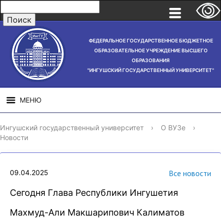
ФЕДЕРАЛЬНОЕ ГОСУДАРСТВЕННОЕ БЮДЖЕТНОЕ
ОБРАЗОВАТЕЛЬНОЕ УЧРЕЖДЕНИЕ ВЫСШЕГО
ОБРАЗОВАНИЯ
"ИНГУШСКИЙ ГОСУДАРСТВЕННЫЙ УНИВЕРСИТЕТ"
МЕНЮ
СВЕДЕНИЯ ОБ
НАУЧНАЯ
СТРУ
Ингушский государственный университет
›
О ВУЗе
›
ОБРАЗОВАТЕЛЬНОЙ
ДЕЯТЕЛЬНОСТЬ
Новости
ОРГАНИЗАЦИИ
09.04.2025
Все новости
Сегодня Глава Республики Ингушетия
Махмуд-Али Макшарипович Калиматов