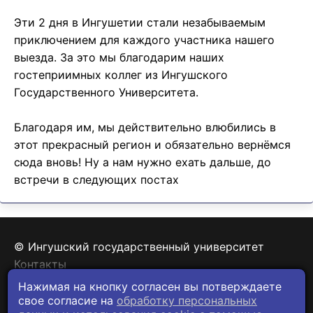
Эти 2 дня в Ингушетии стали незабываемым
приключением для каждого участника нашего
выезда. За это мы благодарим наших
гостеприимных коллег из Ингушского
Государственного Университета.
Благодаря им, мы действительно влюбились в
этот прекрасный регион и обязательно вернёмся
сюда вновь! Ну а нам нужно ехать дальше, до
встречи в следующих постах
© Ингушский государственный университет
Контакты
Политика конфиденциальности
Нажимая на кнопку согласен вы потверждаете
свое согласие на
обработку персональных