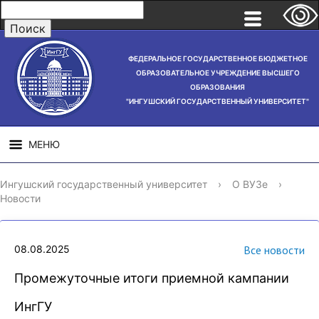
ФЕДЕРАЛЬНОЕ ГОСУДАРСТВЕННОЕ БЮДЖЕТНОЕ
ОБРАЗОВАТЕЛЬНОЕ УЧРЕЖДЕНИЕ ВЫСШЕГО
ОБРАЗОВАНИЯ
"ИНГУШСКИЙ ГОСУДАРСТВЕННЫЙ УНИВЕРСИТЕТ"
МЕНЮ
СВЕДЕНИЯ ОБ
НАУЧНАЯ
СТРУ
Ингушский государственный университет
›
О ВУЗе
›
ОБРАЗОВАТЕЛЬНОЙ
ДЕЯТЕЛЬНОСТЬ
Новости
ОРГАНИЗАЦИИ
08.08.2025
Все новости
Промежуточные итоги приемной кампании
ИнгГУ