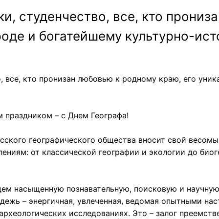
и, студенчество, все, кто прониз
роде и богатейшему культурно-ис
, все, кто пронизан любовью к родному краю, его уни
 праздником – с Днем Географа!
сского географического общества вносит свой весом
ениям: от классической географии и экологии до биог
ем насыщенную познавательную, поисковую и научную 
одежь – энергичная, увлеченная, ведомая опытными на
-археологических исследованиях. Это – залог преемст