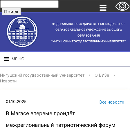
ФЕДЕРАЛЬНОЕ ГОСУДАРСТВЕННОЕ БЮДЖЕТНОЕ
ОБРАЗОВАТЕЛЬНОЕ УЧРЕЖДЕНИЕ ВЫСШЕГО
ОБРАЗОВАНИЯ
"ИНГУШСКИЙ ГОСУДАРСТВЕННЫЙ УНИВЕРСИТЕТ"
МЕНЮ
СВЕДЕНИЯ ОБ
НАУЧНАЯ
СТРУ
Ингушский государственный университет
›
О ВУЗе
›
ОБРАЗОВАТЕЛЬНОЙ
ДЕЯТЕЛЬНОСТЬ
Новости
ОРГАНИЗАЦИИ
01.10.2025
Все новости
В Магасе впервые пройдёт
межрегиональный патриотический форум