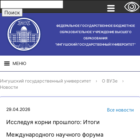
ФЕДЕРАЛЬНОЕ ГОСУДАРСТВЕННОЕ БЮДЖЕТНОЕ
ОБРАЗОВАТЕЛЬНОЕ УЧРЕЖДЕНИЕ ВЫСШЕГО
ОБРАЗОВАНИЯ
"ИНГУШСКИЙ ГОСУДАРСТВЕННЫЙ УНИВЕРСИТЕТ"
МЕНЮ
СВЕДЕНИЯ ОБ
НАУЧНАЯ
СТРУ
Ингушский государственный университет
›
О ВУЗе
›
ОБРАЗОВАТЕЛЬНОЙ
ДЕЯТЕЛЬНОСТЬ
Новости
ОРГАНИЗАЦИИ
29.04.2026
Все новости
Исследуя корни прошлого: Итоги
Международного научного форума